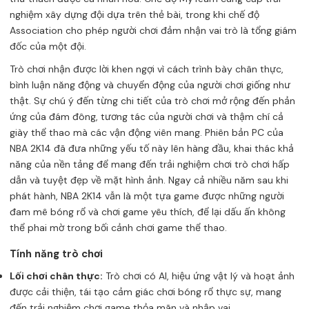
nghiệm xây dựng đội dựa trên thẻ bài, trong khi chế độ
Association cho phép người chơi đảm nhận vai trò là tổng giám
đốc của một đội.
Trò chơi nhận được lời khen ngợi vì cách trình bày chân thực,
bình luận năng động và chuyển động của người chơi giống như
thật. Sự chú ý đến từng chi tiết của trò chơi mở rộng đến phản
ứng của đám đông, tương tác của người chơi và thậm chí cả
giày thể thao mà các vận động viên mang. Phiên bản PC của
NBA 2K14 đã đưa những yếu tố này lên hàng đầu, khai thác khả
năng của nền tảng để mang đến trải nghiệm chơi trò chơi hấp
dẫn và tuyệt đẹp về mặt hình ảnh. Ngay cả nhiều năm sau khi
phát hành, NBA 2K14 vẫn là một tựa game được những người
đam mê bóng rổ và chơi game yêu thích, để lại dấu ấn không
thể phai mờ trong bối cảnh chơi game thể thao.
Tính năng trò chơi
Lối chơi chân thực:
Trò chơi có AI, hiệu ứng vật lý và hoạt ảnh
được cải thiện, tái tạo cảm giác chơi bóng rổ thực sự, mang
đến trải nghiệm chơi game thỏa mãn và nhập vai.