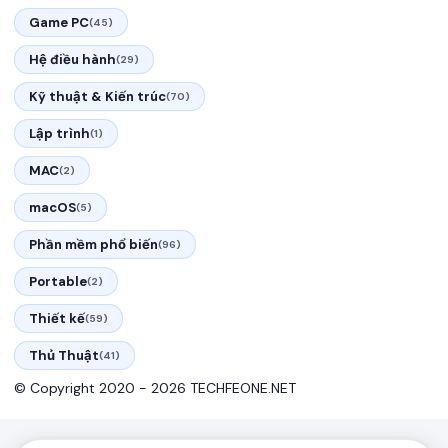
Game PC
(45)
Hệ điều hành
(29)
Kỹ thuật & Kiến trúc
(70)
Lập trình
(1)
MAC
(2)
macOS
(5)
Phần mềm phổ biến
(96)
Portable
(2)
Thiết kế
(59)
Thủ Thuật
(41)
© Copyright 2020 - 2026 TECHFEONE.NET