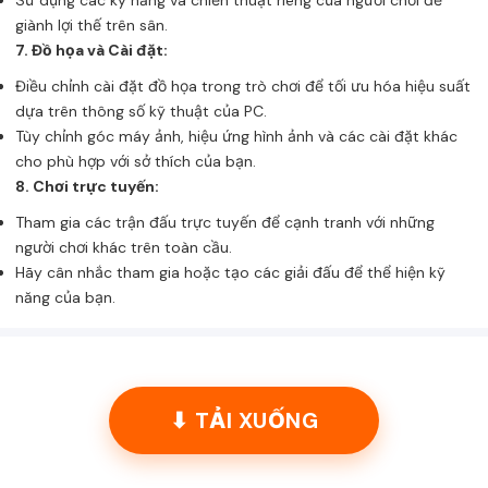
Sử dụng các kỹ năng và chiến thuật riêng của người chơi để
giành lợi thế trên sân.
7. Đồ họa và Cài đặt:
Điều chỉnh cài đặt đồ họa trong trò chơi để tối ưu hóa hiệu suất
dựa trên thông số kỹ thuật của PC.
Tùy chỉnh góc máy ảnh, hiệu ứng hình ảnh và các cài đặt khác
cho phù hợp với sở thích của bạn.
8. Chơi trực tuyến:
Tham gia các trận đấu trực tuyến để cạnh tranh với những
người chơi khác trên toàn cầu.
Hãy cân nhắc tham gia hoặc tạo các giải đấu để thể hiện kỹ
năng của bạn.
⬇ TẢI XUỐNG