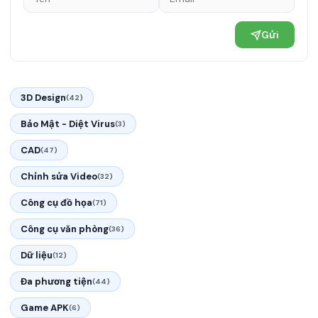
Gửi
3D Design
(42)
Bảo Mật - Diệt Virus
(3)
CAD
(47)
Chỉnh sửa Video
(32)
Công cụ đồ họa
(71)
Công cụ văn phòng
(36)
Dữ liệu
(12)
Đa phương tiện
(44)
Game APK
(6)