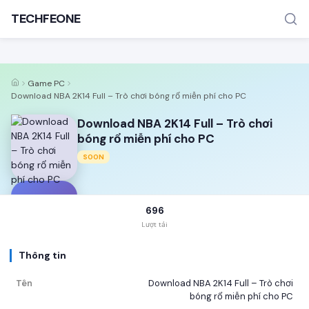
TECHFEONE
Game PC
Download NBA 2K14 Full – Trò chơi bóng rổ miễn phí cho PC
Download NBA 2K14 Full – Trò chơi
bóng rổ miễn phí cho PC
SOON
TÌM KIẾM PHỔ BIẾN
MOD APK
Game offline
Ứng dụng miễn phí
D
696
Lượt tải
Thông tin
Tên
Download NBA 2K14 Full – Trò chơi
bóng rổ miễn phí cho PC